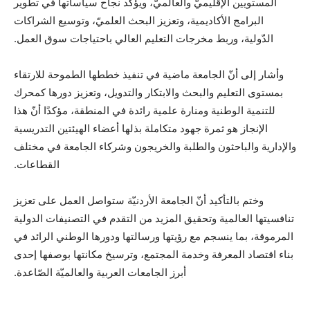
المستويين الإقليميّ والعالميّ، ويؤكّد نجاح سياساتها في تطوير
البرامج الأكاديمية، وتعزيز البحث العلميّ، وتوسيع الشراكات
الدّولية، وربط مخرجات التعليم العالي باحتياجات سوق العمل.
وأشار إلى أنّ الجامعة ماضية في تنفيذ خططها الطموحة للارتقاء
بمستوى التعليم والبحث والابتكار والتدويل، وتعزيز دورها كمحرك
للتنمية الوطنية ومنارة علمية رائدة في المنطقة، مؤكدًا أنّ هذا
الإنجاز هو ثمرة جهود متكاملة بذلها أعضاء الهيئتين التدريسية
والإدارية والباحثون والطلبة والخريجون وشركاء الجامعة في مختلف
القطاعات.
وختم بالتأكيد أنّ الجامعة الأردنيّة ستواصل العمل على تعزيز
تنافسيتها العالمية وتحقيق المزيد من التقدم في التصنيفات الدولية
المرموقة، بما ينسجم مع رؤيتها ورسالتها ودورها الوطني الرائد في
بناء اقتصاد المعرفة وخدمة المجتمع، وترسيخ مكانتها بوصفها إحدى
أبرز الجامعات العربية والعالميّة الصّاعدة.