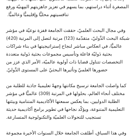
المصغرة أثناء دراستهم، بما يسهم في تعزيز جاهزيتهم المِهنيّة ورفع
تنافسيتهم محليًّا وإقليميًّا وعالميًّا.
وفي مجال البحث العلميّ، حققت الجامعة قفزة نوعيّة في مؤشر
شبكة البحث الدَّوليّ، متقدّمة (123) مرتبة لتصل إلى المرتبة (420)
عالميًّا، في انعكاس مباشر لنجاح إستراتيجيتها في بناء شراكات
بحثية دَوليّة فاعلة وتأسيس مجموعات بحثية دَولية متعددة
التخصصات تتناول قضايا ذات أولوية عالميّة، الأمر الذي عزز من
حضورها العلميّ وتأثيرها البحثيّ على المستوى الدَّوليّ.
كما واصلت الجامعة ترسيخ مكانتها وجهةً تعليميةً جاذبة للطلبة من
مختلف أنحاء العالم، بحلولها في المرتبة (309) عالميًّا في مؤشر
الطلبة الدوليين، بما يعكس سمعتها الأكاديمية المتنامية وبيئتها
التعليمية المتنوعة، ويؤكّد نجاحها في تطوير برامج أكاديمية حديثة
تستجيب للتحولات العلميّة والتكنولوجية المتسارعة.
وفي هذا السياق، أطلقت الجامعة خلال السنوات الأخيرة مجموعة