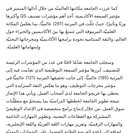
كما عززت الجامعة مكانتها العالميّة من خلال أدائها المتميز في
مؤشر السمعة الأكاديمية، أحد أهم مؤشرات تصنيف QS وأكثرها
وزنًا وتأثيرًا، حيثُ حلّت في المرتبة (261) عالميًّا، بما يعكسُ المكانة
العلميّة المرموقة التي تتمتعُ بها بينَ الأكاديميين والخبراء حول
العالم، والثقة المتنامية بجودة برامجها الأكاديميّة ومخرجاتها البحثيّة
وإسهاماتها العلميّة.
وسجلتِ الجامعة تقدّمًا لافتًا في عدد من المؤشرات الرئيسة
للتصنيف، أبرزها مؤشر السمعة التوظيفية الذي تقدّمت فيه إلى
المرتبة (185) عالميًّا، إلى جانب تحقيقها المرتبة (121) عالميًّا في
مؤشر مخرجات التوظيف، وهو ما يعكس الثقة المتزايدة التي
يحظى بها خريجو الجامعة لدى أصحاب العمل. ويأتي هذا الإنجاز
نتيجة تطوير الجامعة لخططها الدراسيّة بما ينسجمُ مع متطلّبات
سوق العمل، من خلال إدماج برامج متخصصة في الإعداد الوظيفيّ
المشتركة مع القطاعات المعنية، وتطوير المهارات الناعمة
والمهارات الرقميّة، وتعزيز مهارات اللغة العربيّة واللغة الإنجليزية،
إضافة إلى إتاحة الفرصة للطلبة للحصول على الشهادات المِهنيّة