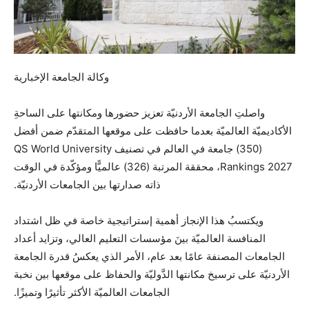
وكالة الجامعة الإخبارية
واصلتِ الجامعة الأردنيّة تعزيز حضورها ومكانتها على الساحةِ
الأكاديميّة العالميّة بعدما حافظت على موقعها المتقدّم ضمن أفضل
(350) جامعة في العالم في تصنيف QS World University
Rankings 2027، محققة المرتبة (326) عالميًّا ومؤكّدة في الوقت
ذاته صدارتها بين الجامعات الأردنيّة.
ويكتسبُ هذا الإنجاز أهمية إستراتيجية خاصة في ظل اشتداد
المنافسة العالميّة بينَ مؤسسات التعليم العالي، وتزايد أعداد
الجامعات المصنفة عامًا بعد عام، الأمر الذي يعكسُ قدرة الجامعة
الأردنيّة على ترسيخ مكانتها الدَّوليّة والحفاظ على موقعها بين نخبة
الجامعات العالميّة الأكثر تأثيرًا وتميزًا.