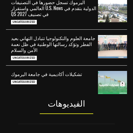
اليرموك تسجل حضورها في التصنيفات
الدولية بتقدم في U.S. News العالمي واستقرار
في تصنيف QS 2027
UNCATEGORIZED
جامعة العلوم والتكنولوجيا تتبادل التهاني بعيد
الفطر وتؤكد رسالتها الوطنية في ظل نعمة
الأمن والسلام
UNCATEGORIZED
تشكيلات أكاديمية في جامعة اليرموك
UNCATEGORIZED
الفيديوهات