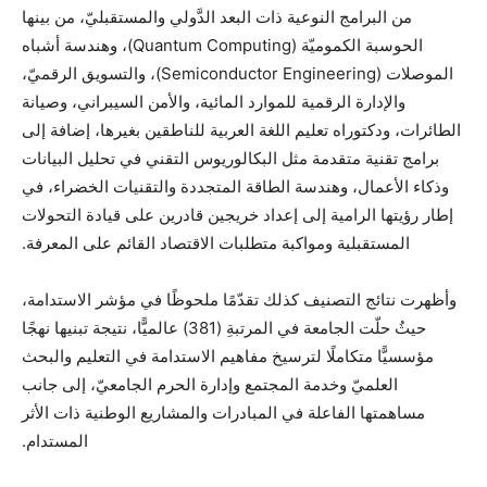
من البرامج النوعية ذات البعد الدَّولي والمستقبليّ، من بينها
الحوسبة الكموميّة (Quantum Computing)، وهندسة أشباه
الموصلات (Semiconductor Engineering)، والتسويق الرقميّ،
والإدارة الرقمية للموارد المائية، والأمن السيبراني، وصيانة
الطائرات، ودكتوراه تعليم اللغة العربية للناطقين بغيرها، إضافة إلى
برامج تقنية متقدمة مثل البكالوريوس التقني في تحليل البيانات
وذكاء الأعمال، وهندسة الطاقة المتجددة والتقنيات الخضراء، في
إطار رؤيتها الرامية إلى إعداد خريجين قادرين على قيادة التحولات
المستقبلية ومواكبة متطلبات الاقتصاد القائم على المعرفة.
وأظهرت نتائج التصنيف كذلك تقدّمًا ملحوظًا في مؤشر الاستدامة،
حيثُ حلّت الجامعة في المرتبةِ (381) عالميًّا، نتيجة تبنيها نهجًا
مؤسسيًّا متكاملًا لترسيخ مفاهيم الاستدامة في التعليم والبحث
العلميّ وخدمة المجتمع وإدارة الحرم الجامعيّ، إلى جانب
مساهمتها الفاعلة في المبادرات والمشاريع الوطنية ذات الأثر
المستدام.