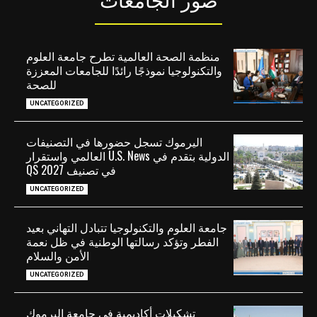
صور الجامعات
منظمة الصحة العالمية تطرح جامعة العلوم
والتكنولوجيا نموذجًا رائدًا للجامعات المعززة
للصحة
UNCATEGORIZED
اليرموك تسجل حضورها في التصنيفات
الدولية بتقدم في U.S. News العالمي واستقرار
في تصنيف QS 2027
UNCATEGORIZED
جامعة العلوم والتكنولوجيا تتبادل التهاني بعيد
الفطر وتؤكد رسالتها الوطنية في ظل نعمة
الأمن والسلام
UNCATEGORIZED
تشكيلات أكاديمية في جامعة اليرموك