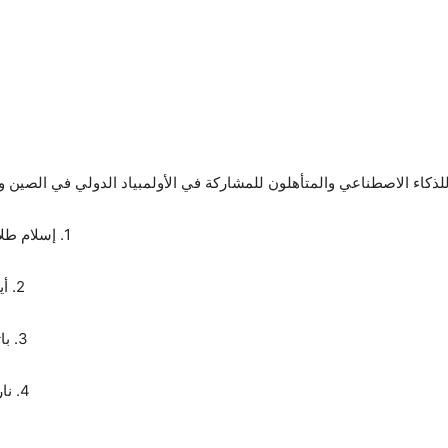
ي للذكاء الاصطناعي والمتأهلون للمشاركة في الأولمبياد الدولي في الصين و
1. إسلام طلال الدراغمة – المدرسة النموذجية/ جامعة اليرموك.
2. أيبك سامر ساميز – مدرسة الأمير حمزة بن الحسين.
3. باتر أيمن حبطوش – مدرسة الأمير حمزة بن الحسين.
4. نارت عيسى أباظة – مدرسة الأمير حمزة بن الحسين.