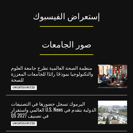
إستعراض الفيسبوك
صور الجامعات
منظمة الصحة العالمية تطرح جامعة العلوم
والتكنولوجيا نموذجًا رائدًا للجامعات المعززة
للصحة
UNCATEGORIZED
اليرموك تسجل حضورها في التصنيفات
الدولية بتقدم في U.S. News العالمي واستقرار
في تصنيف QS 2027
UNCATEGORIZED