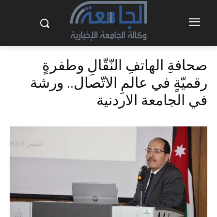
صحافةِ الهاتفِ النّقّالِ وطفرةٍ
رقميّةٍ في عالمِ الاتّصال.. ورشة
في الجامعة الاردنية