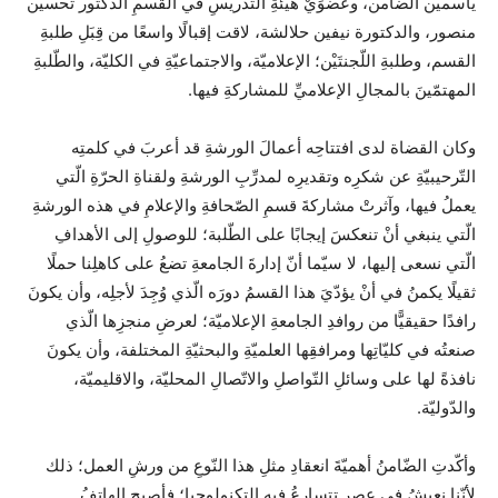
ياسمين الضامن، وعضوَيْ هيئةِ التّدريسِ في القسمِ الدكتور تحسين
منصور، والدكتورة نيفين حلالشة، لاقت إقبالًا واسعًا من قِبَلِ طلبةِ
القسم، وطلبةِ اللّجنتَيْن؛ الإعلاميّة، والاجتماعيّةِ في الكليّة، والطّلبةِ
المهتمّينَ بالمجالِ الإعلاميِّ للمشاركةِ فيها.
وكان القضاة لدى افتتاحِه أعمالَ الورشةِ قد أعربَ في كلمتِه
التّرحيبيّةِ عن شكرِه وتقديرِه لمدرِّبِ الورشةِ ولقناةِ الحرّةِ الّتي
يعملُ فيها، وآثرتْ مشاركةَ قسمِ الصّحافةِ والإعلامِ في هذه الورشةِ
الّتي ينبغي أنْ تنعكسَ إيجابًا على الطّلبة؛ للوصولِ إلى الأهدافِ
الّتي نسعى إليها، لا سيّما أنّ إدارةَ الجامعةِ تضعُ على كاهلِنا حملًا
ثقيلًا يكمنُ في أنْ يؤدّيَ هذا القسمُ دورَه الّذي وُجِدَ لأجلِه، وأن يكونَ
رافدًا حقيقيًّا من روافدِ الجامعةِ الإعلاميّة؛ لعرضِ منجزِها الّذي
صنعتُه في كليّاتِها ومرافقِها العلميّةِ والبحثيّةِ المختلفة، وأن يكونَ
نافذةً لها على وسائلِ التّواصلِ والاتّصالِ المحليّة، والاقليميّة،
والدّوليّة.
وأكّدتِ الضّامنُ أهميّةَ انعقادِ مثلِ هذا النّوعِ من ورشِ العمل؛ ذلك
لأنّنا نعيشُ في عصرٍ تتسارعُ فيه التكنولوجيا؛ فأصبح الهاتفُ