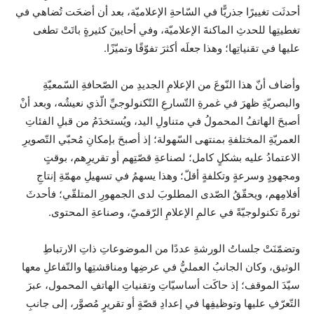
أحدثَت تغييرًا جذريًّا في السّاحةِ الإعلاميّة، بعد أن أضحَت تُضاهي في
تغطيتِها للحدثِ الماكنةَ الإعلاميّة، وفي أحايينَ كثيرةٍ باتَتْ تطغى
عليها في تقنياتِها؛ وهذا جعلَه أكثرَ تفوّقًا وتميّزًا.
وأضاف أنّ هذا النّوعَ من الإعلامِ الجديدِ من الصّحافةِ السّمعيّةِ
والبصريّةِ ظهرَ في غمرةِ التّسارعِ التّكنولوجيِّ الّذي نعيشُه، وبعد أنْ
أصبحَ الهاتفُ المحمولُ في متناولِ اليد، ويُستخدَمُ من قبلِ الفئاتِ
العمريّةِ المختلفةِ بمنتهى السّهولة؛ إذ أصبحَ بإمكانِ مُحبّي التّصويرِ
الاعتمادُ عليه بشكلٍ كامل؛ لصناعةِ قصّتِهم أو تقريرِهم، بوقتٍ
ومجهودٍ وسرعةٍ وتكلفةٍ أقلّ؛ وهذا يسهمُ في تسهيلِ مهمّةِ إنتاجِ
أفلامِهم، ويحقّقُ الصّدى المطلوبَ لدى الجمهورِ المتلقّي؛ فأحدثَ
ثورةً تكنولوجيّةً في عالمِ الإعلامِ الرّقميّ، وصناعةِ المحتوى.
وتضمّنَتْ جلساتُ الورشةِ عددًا من الموضوعاتِ ذاتِ الارتباطِ
الوثيق، وكان الجانبُ العمليُّ في عرضِها ومناقشتِها والتّفاعلِ معها
سيّدَ الموقف؛ إذ حاكَت أساسيّاتِ وتقنياتِ الهاتفِ المحمول، عبرَ
التّعرّفِ عليها وتوظيفِها في إعدادِ قصّةٍ أو تقريرٍ مُصوَّر، إلى جانبِ