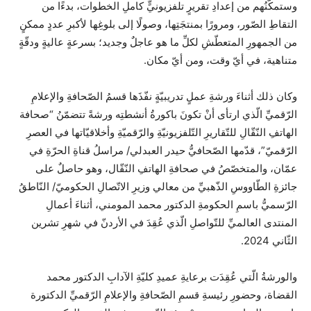
وستمكّنُهم من إعدادِ تقريرٍ تلفزيونيٍّ كاملِ الخطوات، بدءًا من
التقاطِ الصّور، ومرورًا بمنتجَتِها، وصولًا إلى بلوغِها لأكبرِ عددٍ ممكنٍ
من الجمهورِ المتعطّشِ لكلِّ ما هو عاجلٌ وجديد؛ بسرعةٍ عاليةٍ ودقّةٍ
متناهية، في أيّ وقت، ومن أيّ مكان.
وكان ذلك أثناءَ ورشةِ عملٍ تدريبيّةٍ نفّذَها قسمُ الصّحافةِ والإعلامِ
الرّقميِّ الّذي ارتأى أنْ تكونَ باكورةُ أنشطتِه ورشةً تتضمّنُ “صحافة
الهاتفِ النّقّالِ للتّقاريرِ التّلفزيونيّةِ والرّقميّةِ وأخلاقيّاتها في العصرِ
الرّقميّ”، قدّمها الصّحافيُّ حيدر العبدلي/ مراسلُ قناةِ الحرّةِ في
عمّان، والمتخصّصُ في صحافةِ الهاتفِ النّقّال، وهو حاصلٌ على
جائزةِ الطّاووسِ الذّهبيِّ من معالي وزيرِ الاتّصالِ الحكوميّ/ النّاطقُ
الرّسميُّ باسمِ الحكومةِ الدكتور محمد المومني، أثناءَ أعمالِ
المنتدى العالميِّ للتّواصلِ الّذي عُقِدَ في الأردنّ في شهرِ تشرين
الثّاني 2024.
والورشةُ الّتي عُقِدَت برعايةِ عميدِ كليّةِ الآدابِ الدكتور محمد
القضاة، وحضورِ رئيسةِ قسمِ الصّحافةِ والإعلامِ الرّقميِّ الدكتورة