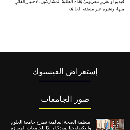
ڤيديو أو تقريرٍ تلفزيونيٍّ يُعّدُه الطّلبةُ المشاركون؛ لاختيار ِالفائزِ
منها، ونشرِه عبر منصّتِه الخاصّة.
إستعراض الفيسبوك
صور الجامعات
منظمة الصحة العالمية تطرح جامعة العلوم
والتكنولوجيا نموذجًا رائدًا للجامعات المعززة