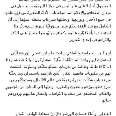
المحمولُ أداةً لا غنى عنها ليس في حياتِنا اليوميّةِ حسب، بل في
ميدانِ الصّحافةِ والإعلام؛ لما تتيحُه تلك الأداةُ الصّغيرةُ من قوّةٍ هائلةٍ
في جمعِ الأخبار، وتوزيعِها، وتحليلِها بسرعاتٍ مذهلة، منوّهةً إلى أنّ
التّعاملَ مع تلك القوّةِ يحتّمُ علينا مسؤوليّةً كبيرة، تستوجبُ منّا
استخدامَها بأخلاقيّاتٍ عالية، وكفاءةٍ مهنيّةٍ مع الحفاظِ على الدّقةِ
والنّزاهةِ في إعدادِ التّقارير .
أجواءٌ من الحماسةِ والتّفاعلِ سادَتْ جلساتِ أعمالِ الورشةِ الّتي
استمرّت ليومٍ واحد؛ لما تلقّاه الطّلبةُ المشاركون البالغُ عددُهم زهاءَ
الـ (30) طالبًا وطالبةً من تدريباتٍ عمليّةٍ مكثّفةٍ ومتنوّعة، كشفت
لهم عن مكنوناتِ هاتفِهم النّقالِ الّذي يلازمُهم باستمرار، وما يخبِّئُهُ
من تقنياتٍ شكّلت طفرةً رقميّةً في عالمِ الاتّصال، وستمكّنُهم من
سردِ قصّةٍ مؤرّخةٍ بالصّوتِ والصّورة، ونقلِها إلى المئاتِ من الجمهورِ
والفئاتِ المختلفةِ عبرَ منصّاتِ التّواصل، وانتظارِ تفاعلِهم وردودِهم
حيالَها.
العبدلي، وأثناءَ جلساتِ الورشةِ قالَ إنّ صحافةَ الهاتفِ النّقالِ