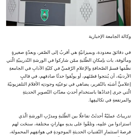
وكالة الجامعة الإخبارية
في دقائقَ معدودة، وبميزانيّةٍ هي أقربُ إلى الصّفر، وبعدّةٍ صغيرةٍ
ومألوفة، بات بإمكانِ الطّلبةِ ممّن شاركوا في الورشةِ التّدريبيّةِ الّتي
نظّمَها قسمُ الصّحافةِ والإعلامِ الرّقميِّ في كليّةِ الآدابِ في الجامعةِ
الأردنيّة، أن يُنتجوا قصّتَهم، أو يوثّقوا حدثًا صادفهم، في قالبٍ
إعلاميٍّ أشبَه بالتّقرير، يضاهي في نوعيّتِه وجودتِه الأفلامَ التلفزيونيّةَ
الّتي جرى إعدادُها باستخدامِ أحدثِ معدّاتِ التّصويرِ الحديثةِ
والمرتفعةِ في تكاليفِها.
تدريباتٌ عمليّةٌ أحدثَتْ تفاعلًا بين الطّلبةِ ومدرّبِ الورشةِ الّذي
استزادوا من علمِه، وتلقّوا على يديهِ مهاراتٍ مختلفة، سنحَت لهم
فرصةَ استثمارِ التّقنياتِ الحديثةِ الموجودةِ في هواتفِهم المحمولة،