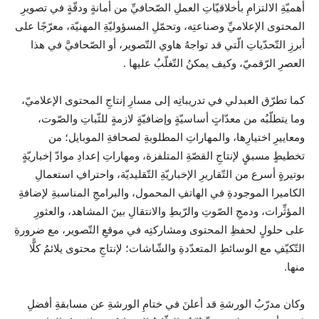
أهميّةِ الالتزامِ بأخلاقيّاتِ العملِ الصّحافيِّ من أمانةٍ ودقّةٍ في تصويرِ
المحتوى الإعلاميِّ وصناعتِه، وتحمّلِ المسؤوليّةِ المهنيّة، معرّجًا على
أبرزِ التّحدّياتِ الّتي قد تواجهُ هاوي التّصوير، أو الصّحافيَّ في هذا
العصرِ الرّقميّ، وكيف يمكنُ التّغلّبُ عليها .
كما تطرّق العبدلي في تدريباتِه إلى مسارِ إنتاجِ المحتوى الإعلاميّ،
وما يتطلّبُه من معدّاتٍ أساسيّةٍ وإضافيّةٍ لازمةٍ للثّباتِ والصّوت،
ومعاييرِ اختيارِها، والمهاراتِ المطلوبةِ لصحافةِ الموبايل؛ من
تخطيطٍ مسبقٍ لإنتاجِ القصّةِ المتلفزة، ومهاراتِ إعدادِ موادّ إخباريّةٍ
بوتيرةٍ أسرع من التّقاريرِ الإخباريّةِ التّقليديّة، واحترافِ استعمالِ
الكاميرا الموجودةِ في الهاتفِ المحمول، والبرامجِ المناسبةِ لإضافةِ
المؤثِّرات، ودمجِ الصّوتِ والرّبطِ والانتقالِ بينَ المشاهد، والعثورِ
على حلولٍ لحفظِ المحتوى ومشاركتِه في موقعِ التّصوير، مع ضرورةِ
التّكيّفِ مع الوسائطِ المتعدّدةِ والشّاشات؛ لإنتاجِ محتوى يلائمُ كلًّا
منها.
وكان مدرّبُ الورشةِ قد أعلنَ في ختامِ الورشةِ عن مسابقةِ أفضلِ