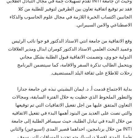
وحيث ان جامعة INTI تقدم تسهيلات جمة في مجال التبادل الطلابي
فقد تم توقيع اتفاقية تعاون بين الطرفين لتوفير للطلبة من كلا
الجانبين
اكتساب الخبرة اللازمة في مجال علوم الحاسوب والذكاء
الاصطناعي والامن السيبراني.
وقع الاتفاقية من جامعة انتي الاستاذ الدكتور قو جوا نائب الرئيس
وعميد البحث العلمي الاستاذ الدكتور كومران ابدال ومدير العلاقات
الدولية جو وي، وتضمنت الاتفاقية قبول الطلبة بشكل مجاني
ويتحمل الطالب تذكرة السفر والاقامة، كما سيتضمن البرنامج
رحلات للاطلاع على ثقافة البلد المستضيف.
بداية الاجتماع قدمت أ. د. ايمان البشيتي نبذه عن جامعة جدارا
والتطور الملحوظ الذي حظيت به خلال الفترة السابقة، ومجالات
التعاون المتفق عليها من اجل تفعيل الاتفاقيات التي تم توقيعها
والتي نصت على العديد من البنود أهمها البدء في تفعيل الاتفاقيه
من خلال البدء في تبادل الطلبة، حيث سيسافر الطلبة إلى جامعة
INTI من خلال برنامجين، احداهما قصير المدى (اسبوعين) والثاني
طويل المدى (فصلا دراسيا)، وتم تحديد المساقات التي سوف