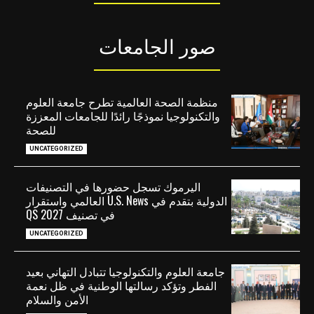
صور الجامعات
منظمة الصحة العالمية تطرح جامعة العلوم
والتكنولوجيا نموذجًا رائدًا للجامعات المعززة
للصحة
UNCATEGORIZED
اليرموك تسجل حضورها في التصنيفات
الدولية بتقدم في U.S. News العالمي واستقرار
في تصنيف QS 2027
UNCATEGORIZED
جامعة العلوم والتكنولوجيا تتبادل التهاني بعيد
الفطر وتؤكد رسالتها الوطنية في ظل نعمة
الأمن والسلام