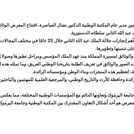
ر مدير عام المكتبة الوطنية الدكتور نضال العياصرة، افتتاح المعرض الوث
عبد الله الثاني سلطاته الدستورية.
واشتمل المعرض على مجموعة من الصور التي تبرز أهم إنجازات 
ى تنميتها وتطويرها.
ثائق لمسيرة المملكة منذ عهد الملك المؤسس ومراحل تطورها وصولا إلى عه
 الصور والوثائق في تعريف الطلبة بتاريخنا الوطني العريق، وما تمثله هذه
مية، لتعظيم هذه المنجزات وبناء الوطن ومؤسساته الرائدة.
ة وحافظة للأرث والتاريخ الوطني، والمرجعية العلمية للمهتمين والباحثين ال
ا جامعة اليرموك وتعاونها الدائم مع المؤسسات الوطنية المختلفة، مما يعكس
المعرض هو أحد أشكال التعاون المشترك بين المكتبة الوطنية وجامعة اليرموك