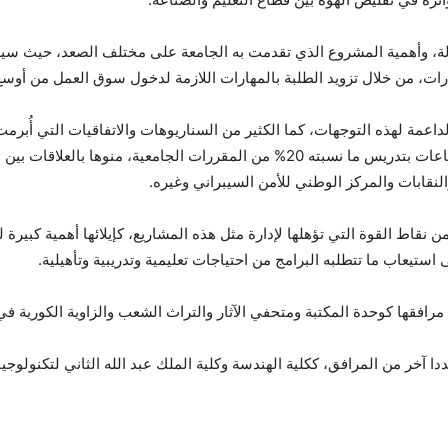
كالة، وأهمية المشروع الذي تقدمت به الجامعة على مختلف الصعد، حيث سي
مهارات، من خلال تزويد الطلبة بالمهارات اللازمة لدخول سوق العمل من أوسع 
لداعمة لهذه التوجهات، كما الكثير من السناريوهات والاتفاقيات التي أُب
الخاص، وقرار السماح لخبراء ينتمون إلى هذه القطاعات بتدريس ما نسبته 20% من الم
لنقابات والمركز الوطني للأمن السيبراني وغيره.
من نقاط القوة التي تؤهلها لإدارة مثل هذه المشاريع، كإيلائها أهمية كبي
 استيعاب ما تتطلبه البرامج من احتياجات تعليمية وتدريبية وتأهيلية.
افقها كوحدة المكتبة ومتحفي الآثار والتراث الشعب والزاوية الكورية في ك
دا آخر من المرافق، ككلية الهندسة وكلية الملك عبد الله الثاني لتكنولوجيا