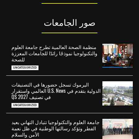
صور الجامعات
منظمة الصحة العالمية تطرح جامعة العلوم
والتكنولوجيا نموذجًا رائدًا للجامعات المعززة
للصحة
UNCATEGORIZED
اليرموك تسجل حضورها في التصنيفات
الدولية بتقدم في U.S. News العالمي واستقرار
في تصنيف QS 2027
UNCATEGORIZED
جامعة العلوم والتكنولوجيا تتبادل التهاني بعيد
الفطر وتؤكد رسالتها الوطنية في ظل نعمة
الأمن والسلام