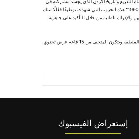
ة التدريع و تاريخ الأردن الذي يجسد مشاركته في
عدة نزاعات إقليمية، وعلى سبيل المثال” معركة الكرامة” و”حرب الأيام العشرة في عام 1967″ و”حرب الخليج الثانية في عام 1990″ هذه الحروب التي شهدت توظيفًا فعّالًا لتلك
فهم والإدراك للطلبة من خلال التأكيد على جاهزية
يشار إلى أن متحف الدبابات الملكي هو متحف وطني ذو معايير دولية يقع في عمان، ويعتبر أول متحف متخصص للدبابات في المنطقة ويتكون المتحف من 15 قاعة عرض تحتوي
إستعراض الفيسبوك