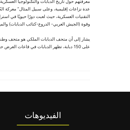
معرفتهم حول تاريخ الدبابات والتكنولوجيا العسكرية
التقنيات العسكرية، حيث لعبت دورًا حيويًا في استرات
وقوة (الجيش العربي- الدروع-كتائب الدبابات) والمهار
على 150 دبابة، تظهر الدبابات في قاعات العرض حسب الترتيب الزمني ابتداء من نشأة التدريع وصولاً للقاعة العالمية الدولية.
الفيديوهات