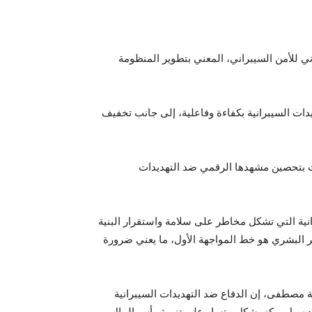
ي للأمن السيبراني، المعني بتطوير المنظومة
دات السيبرانية بكفاءة وفاعلية، إلى جانب تخفيف
ابت بتحصين مشهدها الرقمي ضد التهديدات
نية التي تشكل مخاطر على سلامة واستقرار البنية
نصر البشري هو خط المواجهة الأول، ما يعني ضرورة
لة مصطفى، إن الدفاع ضد التهديدات السيبرانية
 وحده، بل يركز بشكل متساو على تنمية رأس المال