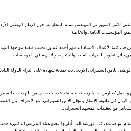
ني للأمن السيبراني المهندس بسام المحارمة، حول الإطار الوطني الأردن
جميع المؤسسات العامة، والخاصة.
ي كلية الأعمال الأستاذ الدكتور أحمد غندور، بحثت كيفية مواجهة التهدي
 من خلال تطوير القدرات الفنية، والبشرية، والإدارية في المؤسسات.
لوطني للأمن السيبراني الأردني يعد بمثابة شهادة على التزام الدولة الث
، فهو يعمل كحارس، يقظ ومستجيب، ضد عدد لا يحصى من التهديدات السيبرا
قى الأردن في طليعة الابتكار بمجال الأمن السيبراني، مع الاعتراف بأن الع
للتعامل مع تعقيدات المشهد السيبراني.
هشام أبو صايمه، في الورشة التي أدارتها عضو هيئة التدريس الدكتورة جمي
ة، والتدابير الإدارية القوية، وأن الإطار لا يقتصر على التقدم التكنولوجي