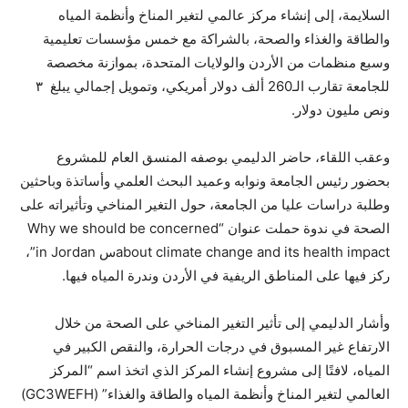
السلايمة، إلى إنشاء مركز عالمي لتغير المناخ وأنظمة المياه
والطاقة والغذاء والصحة، بالشراكة مع خمس مؤسسات تعليمية
وسبع منظمات من الأردن والولايات المتحدة، بموازنة مخصصة
للجامعة تقارب الـ260 ألف دولار أمريكي، وتمويل إجمالي يبلغ ٣
ونص مليون دولار.
وعقب اللقاء، حاضر الدليمي بوصفه المنسق العام للمشروع
بحضور رئيس الجامعة ونوابه وعميد البحث العلمي وأساتذة وباحثين
وطلبة دراسات عليا من الجامعة، حول التغير المناخي وتأثيراته على
الصحة في ندوة حملت عنوان “Why we should be concerned
about climate change and its health impactس in Jordan”،
ركز فيها على المناطق الريفية في الأردن وندرة المياه فيها.
وأشار الدليمي إلى تأثير التغير المناخي على الصحة من خلال
الارتفاع غير المسبوق في درجات الحرارة، والنقص الكبير في
المياه، لافتًا إلى مشروع إنشاء المركز الذي اتخذ اسم “المركز
العالمي لتغير المناخ وأنظمة المياه والطاقة والغذاء” (GC3WEFH)