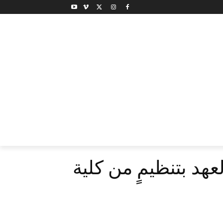
هد بتنظيمٍ من كلية