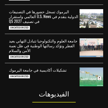
اليرموك تسجل حضورها في التصنيفات
الدولية بتقدم في U.S. News العالمي واستقرار
في تصنيف QS 2027
UNCATEGORIZED
جامعة العلوم والتكنولوجيا تتبادل التهاني بعيد
الفطر وتؤكد رسالتها الوطنية في ظل نعمة
الأمن والسلام
UNCATEGORIZED
تشكيلات أكاديمية في جامعة اليرموك
UNCATEGORIZED
الفيديوهات