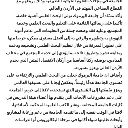
الجامعة في مجالات العلوم الحياتية التطبيقية وذلك بربطهم مع
القطاع الصناعي المهتم في الأردن والعالم.
وأكد مسّاد أن جامعة اليرموك تولي البحث العلمي أهمية خاصة،
تأكيدا على رسالتها القائمة على التعليم والبحث العلمي وخدمة
المجتمع، وعليه فقد وضعت جملة من التعليمات التي تدعم أدوته
للنهوض به وتطويره والرقي به إلى أفضل مستوى ممكن، حرصا منها
على تطوير المعرفة من خلال تنظيم البحث العلمي وتشجيعه ودعمه
ومتابعة نشره وتطبيق نتائجه بما يؤدي إلى خدمة المجتمع في مختلف
الميادين، بوصفه ركنا أساسيا من أركان الاقتصاد المتين الذي يخدم
الأردن الغالي ويعزز مسيرته.
وأضاف ان جامعةُ اليرموكِ جَعلت من البحث العلمي والارتقاء به على
مُستوى الجامعة هدفًا رئيساً، ينعكسُ إيجابا على تصنيفها العالمي
ويعزز سُمعَتها إلى المُستوى الذي تستحقه، لافتا إلى حرص الجامعة
على دعم مشروعات الأبحاث التي يتقدم بها أعضاء هيئة التدريس في
كليات الجامعة المختلفة، ونشر الكتب العلمية المحكمة لأساتذتها،
لافتا في الوقت نفسه إلى ما تقدمه الجامعة من دعم ورعاية لمشاريع
وأبحاث طلبتها سواء أكانوا في مرحلة البكالوريوس أو الدراسات
العليا.