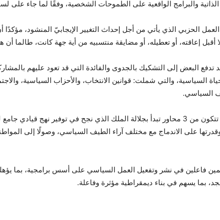
ذاتية والبرامج الواقعية على الطموحات الشخصية، وفقًا لما جاء على لسان
العمل الحزبي الذي يأتي من أجل إحداث التغيير الإيجابيّ المنشود، مؤكدًا
 أقبل إعاقته، أو تعطيله، أو مضايقة منتسبيه من أية جهة كانت، طالما أن هذ
 تدفع البعض إلى التشكيك بالجدوى والفائدة التي قد تعود عليهم بالمشاركة ا
اة السياسية، والتي شملت: قوانين الانتخاب، والأحزاب السياسية، والاجتم
ف السياسي.
وأوضح الدكتور ناصر الدين أن معادلة البناء الشاملة تتكون من 3 محاور تبدأ بجلالة الملك الذ
وقدرتها على الاندماج مع مختلف آراء الطيف السياسي، وصولًا إلى المواطن
همين فاعلين في نشر وتفعيل العمل السياسي على أسس برامجية، بما يؤهلهم
جد، بما يسهم في بناء ديمقراطية مؤثرة وفاعلة.