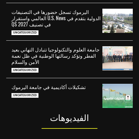
اليرموك تسجل حضورها في التصنيفات
الدولية بتقدم في U.S. News العالمي واستقرار
في تصنيف QS 2027
UNCATEGORIZED
جامعة العلوم والتكنولوجيا تتبادل التهاني بعيد
الفطر وتؤكد رسالتها الوطنية في ظل نعمة
الأمن والسلام
UNCATEGORIZED
تشكيلات أكاديمية في جامعة اليرموك
UNCATEGORIZED
الفيديوهات