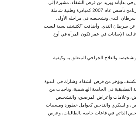
في بداياته ويزيد من فرص الشفاء، مشيرة إلى
خطورة التأخر في الكشف بعد استفحال المرض. وذكرت مديرة البرنامج الأردني لسرطان الثدي الدكتورة ريم العجلوني أن البرنامج تأسس عام 2007 كمبادرة وطنية شاملة
سرطان الثدي وتشخيصه في مراحله الأولى
كر عن سرطان الثدي. وأضافت “تُكتشف نسبة ليست
البية الإصابات في عمر تكون المرأة في أوج
شخيصه والعلاج الجراحي المتعلق به وكيفية
ي الكشف ويؤخر من فرص الشفاء. وشارك في الندوة
ة التطبيقية في الجامعة الهاشمية، وناجيات من
يض، وعلامات وأعراض المرضين، والتشخيص
رضين، والسكري والتدخين كعوامل خطورة ومسببات
الفحص الذاتي في قاعات خاصة بالطالبات، وعرض