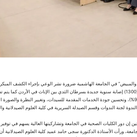
والمبيض” في الجامعة الهاشمية ضرورة نشر الوعي بإجراء الكشف المبكر و
بين النساء في الأردن، مشيرين إلى تسجيل حوالي (1300) إصابة سنوية جديدة بسرطان الثدي بين الإناث 
والصورة ا
لندوة لجنة الندوات وقسم الصيدلة السريرية في كلية العلوم الصيدلانية و
لتين إن دور الكليات الصحية في الجامعة وتشاركيتها العالية يسهم في توف
جامعة، ورأت الأستاذة الدكتورة سجى حامد عميد كلية العلوم الصيدلانية أ