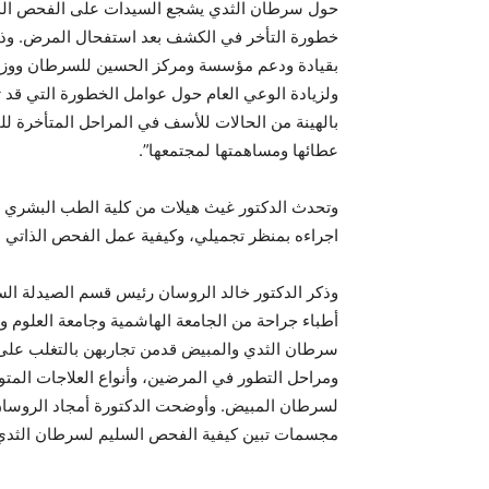
حول سرطان الثدي يشجع السيدات على الفحص الذاتي
بقيادة ودعم مؤسسة ومركز الحسين للسرطان ووزا
ولزيادة الوعي العام حول عوامل الخطورة التي قد
بالهينة من الحالات للأسف في المراحل المتأخرة ل
عطائها ومساهمتها لمجتمعها”.
وتحدث الدكتور غيث هيلات من كلية الطب البشري م
اجراءه بمنظر تجميلي، وكيفية عمل الفحص الذاتي 
وذكر الدكتور خالد الروسان رئيس قسم الصيدلة الس
أطباء جراحة من الجامعة الهاشمية وجامعة العلوم وا
سرطان الثدي والمبيض قدمن تجاربهن بالتغلب عل
ومراحل التطور في المرضين، وأنواع العلاجات المت
لسرطان المبيض. وأوضحت الدكتورة أمجاد الروسان ر
مجسمات تبين كيفية الفحص السليم لسرطان الثدي ف