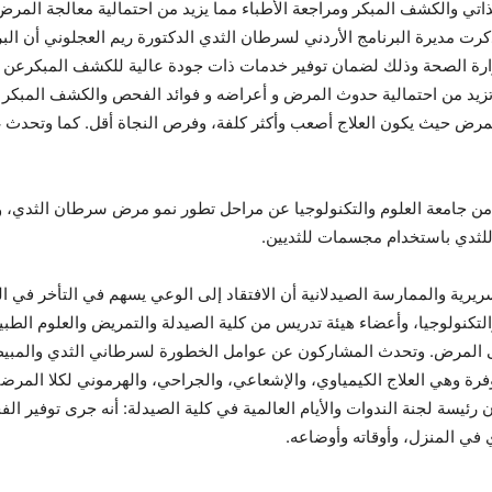
 والكشف المبكر ومراجعة الأطباء مما يزيد من احتمالية معالجة المرض 
رة الصحة وذلك لضمان توفير خدمات ذات جودة عالية للكشف المبكرعن 
 تزيد من احتمالية حدوث المرض و أعراضه و فوائد الفحص والكشف المب
لمرض حيث يكون العلاج أصعب وأكثر كلفة، وفرص النجاة أقل. كما وتحدث غ
ن جامعة العلوم والتكنولوجيا عن مراحل تطور نمو مرض سرطان الثدي، وت
للثدي باستخدام مجسمات للثديين.
ريرية والممارسة الصيدلانية أن الافتقاد إلى الوعي يسهم في التأخر ف
لتكنولوجيا، وأعضاء هيئة تدريس من كلية الصيدلة والتمريض والعلوم الطبي
ى المرض. وتحدث المشاركون عن عوامل الخطورة لسرطاني الثدي والمب
وفرة وهي العلاج الكيمياوي، والإشعاعي، والجراحي، والهرموني لكلا الم
ئيسة لجنة الندوات والأيام العالمية في كلية الصيدلة: أنه جرى توفير 
ي المنزل، وأوقاته وأوضاعه.