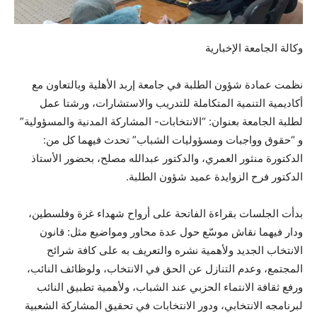
وكالة الجامعة الإخبارية
نظمت عمادة شؤون الطلبة في جامعة إربد الأهلية وبالتعاون مع
أكاديمية التنمية المتكاملة للتدريب والاستشارات، ورشتا عمل
لطلبة الجامعة بعنوان: “الانتخابات- المشاركة المدنية والمسؤولية”
و “حقوق وواجبات ومسؤوليات الشباب” تحدث فيهما كل من:
الدكتورة منثور العمري، والدكتور عبدالله مصلح، بحضور الأستاذ
الدكتور فرح الزوايدة عميد شؤون الطلبة.
بدأت الجلسات بقراءة الفاتحة على أرواح شهداء غزة وفلسطين،
ودار فيهما
نقاش موسّع حول عدة محاور ومواضيع مثل: قانون
الانتخاب الجديد ولأهمية نشره والتعريف به على كافة شرائح
المجتمع، وعدم التنازل عن الحق في الانتخاب، ولوظائف النائب،
ورفع ثقافة الانتماء الحزبي عند الشباب، ولأهمية تطبيق النائب
لبرنامجه الانتخابي، ودور الانتخابات في تحقيق المشاركة الشعبية