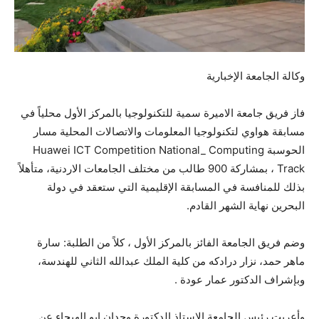
وكالة الجامعة الإخبارية
فاز فريق جامعة الاميرة سمية للتكنولوجيا بالمركز الأول محلياً في
مسابقة هواوي لتكنولوجيا المعلومات والاتصالات المحلية مسار
الحوسبة Huawei ICT Competition National_ Computing
Track ، بمشاركة 900 طالب من مختلف الجامعات الاردنية، متأهلاً
بذلك للمنافسة في المسابقة الإقليمية التي ستعقد في دولة
البحرين نهاية الشهر القادم.
وضم فريق الجامعة الفائز بالمركز الأول ، كلاً من الطلبة: سارة
ماهر حمد، نزار درادكه من كلية الملك عبدالله الثاني للهندسة،
وبإشراف الدكتور عمار عودة .
وأعربت رئيس
الجامعة الاستاذ الدكتورة وجدان ابو الهيجاء عن