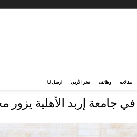
مقالات
وظائف
فخر الأردن
ارسل لنا
ي جامعة ‏إربد الأهلية يزور مح