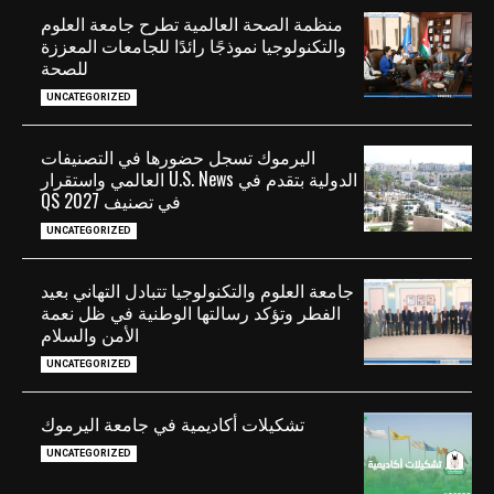
منظمة الصحة العالمية تطرح جامعة العلوم
والتكنولوجيا نموذجًا رائدًا للجامعات المعززة
للصحة
UNCATEGORIZED
اليرموك تسجل حضورها في التصنيفات
الدولية بتقدم في U.S. News العالمي واستقرار
في تصنيف QS 2027
UNCATEGORIZED
جامعة العلوم والتكنولوجيا تتبادل التهاني بعيد
الفطر وتؤكد رسالتها الوطنية في ظل نعمة
الأمن والسلام
UNCATEGORIZED
تشكيلات أكاديمية في جامعة اليرموك
UNCATEGORIZED