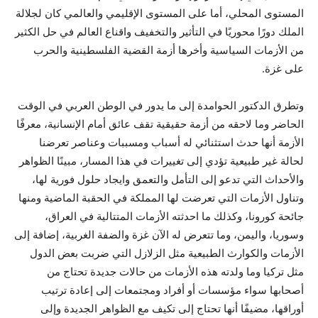
المستوى المحلي، أما على المستوى الإقليمي والعالمي كان لجلالة
الملك دورًا محوريًا في التأثير والتخفيف واقناع العالم في حل الكثير
من الأزمات السياسية وأخرها أزمة القضية الفلسطينية والحرب
على غزة.
وتطرق الدكتور الحوامدة إلى ما يدور في الوطن العربي في الوقت
الحاضر وما لاحقه من أزمة حقيقية تقف عائق أمام الإنسانية، معرفًا
الأزمة أنها حدث استثنائي له أسباب ومسببات وعناصر تعرضنا
لحالة غير طبيعية تؤدي إلى تغييرات في هذا المسار، مبينًا الظواهر
والأحداث التي تدعو إلى التأمل والتعمق وايجاد حلول فورية لها،
وتناول الأزمات التي تعرضت لها المملكة في الحقبة الماضية ومنها
جائحة كورونا، وكذلك ما احدثته الأزمات المتتالية في العراق،
وسوريا، واليمن، وما تتعرض له الآن غزة والضفة الغربية، إضافة إلى
الأزمات والكوارث الطبيعية مثل الزلازل التي ضربت بعض الدول
مثل تركيا وما ولدته هذه الأزمات من حالات جديدة تحتاج من
أصحابها سواء مؤسسات أو أفراد ومجتمعات إلى إعادة ترتيب
أوراقها، مضيفًا أنها تحتاج إلى تكيف مع الظواهر الجديدة وإلى