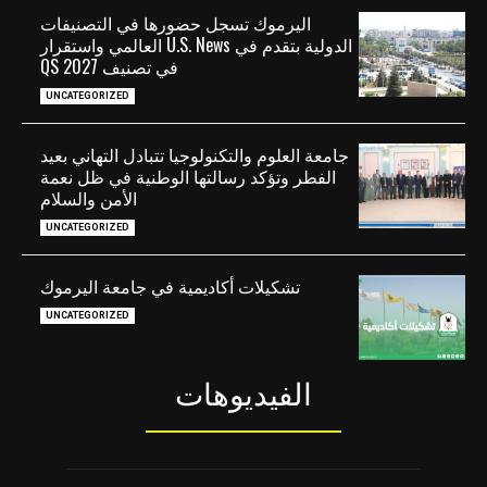
اليرموك تسجل حضورها في التصنيفات
الدولية بتقدم في U.S. News العالمي واستقرار
في تصنيف QS 2027
UNCATEGORIZED
جامعة العلوم والتكنولوجيا تتبادل التهاني بعيد
الفطر وتؤكد رسالتها الوطنية في ظل نعمة
الأمن والسلام
UNCATEGORIZED
تشكيلات أكاديمية في جامعة اليرموك
UNCATEGORIZED
الفيديوهات