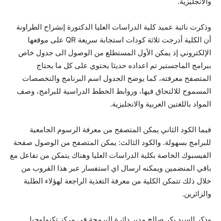
والانجليزية.
وذكرت نائبة عميد كلية الدراسات العليا الدكتورة إنشراح الطراونة
أن الكلية أدرجت ثلاثة كودات استجابة سريعة QR على موقعها
الإلكتروني إذ يمكن الأول المستطلع من الوصول الى جدول خاص
ببرامج الماجستير تم اعداده حديثا يحتوي على كل ما يحتاج
المتصفح معرفته، كما يوضح الجدول اسم البرنامج والتخصصات
المسموح للالتحاق فيها، وروابط الخطط الدراسية للبرامج، وصف
المواد باللغتين العربية والانجليزية.
فيما الكود الثاني يمكن المتصفح من معرفة الرسوم الجامعية
للبرامج بسهولة. والكود الثالث: يمكن المتصفح من الوصول صفحة
الفيسبوك الخاصة بكلية الدراسات العليا وهناك يتمكن من تفاعل مع
باقي المنضمين ويمكنه ارسال اي استفسار عبر هذا القروب من
خلال ذلك تتمكن الكلية من معرفة التغذية الراجعة لهؤلاء الطلبة
والزائرين.
وذكر السيد بكر صالح مدير دائرة البرمجة في مركز تكنولوجيا