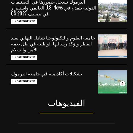
اليرموك تسجل حضورها في التصنيفات
الدولية بتقدم في U.S. News العالمي واستقرار
في تصنيف QS 2027
UNCATEGORIZED
جامعة العلوم والتكنولوجيا تتبادل التهاني بعيد
الفطر وتؤكد رسالتها الوطنية في ظل نعمة
الأمن والسلام
UNCATEGORIZED
تشكيلات أكاديمية في جامعة اليرموك
UNCATEGORIZED
الفيديوهات