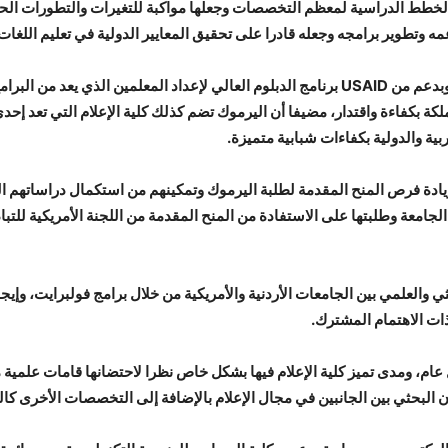
 الخطط الدراسية لمعظم التخصصات وجعلها مواكبة للتغيرات والتطورات الحد
ه وتطوير برامجه وجعله قادرا على تحقيق المعايير الدولية في تعليم اللغات ا
وأوضح مسّاد أن كلية العلوم التربوية في جامعة تنفذ وبدعم من USAID برنامج الدبلوم العالي لإعدا
لكة بكفاءة واقتدار، مضيفا أن اليرموك تضم كذلك كلية الإعلام التي تعد إح
ربية والدولية بكفاءات شبابية متميزة.
زيادة فرص المنح المقدمة لطلبة اليرموك وتمكينهم من استكمال دراساتهم ا
لجامعة وطلبتها على الاستفادة من المنح المقدمة من اللجنة الأمريكية للتبا
ي والعلمي بين الجامعات الأردنية والأمريكية من خلال برامج فولبرايت، وإيج
ات الاهتمام المشترك.
عام، ومدى تميز كلية الإعلام فيها بشكل خاص نظرا لاحتضانها قامات علمية
اون البحثي بين الجانبين في مجال الإعلام بالإضافة إلى التخصصات الأخرى كالع