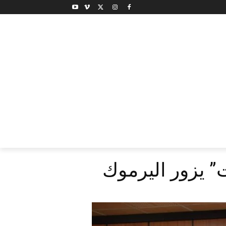
ت” يزور اليرموك