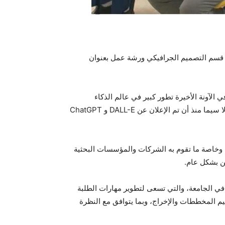
ن في جامعة إربد الأهلية، في تفعيل خطتها التشغيلية للعام الدراسي 2023/2024، فقد نظم قسم التصميم الجرافيكي ورشة عمل بعنوان
الآونة الأخيرة تطور كبير في عالم الذكاء
من الرد على رسائل أو كتابات نصية وتحويلها الى صور لا سيما منذ أن تم الإعلان عن DALL-E و ChatGPT
ن، وخاصة ما تقوم به الشركات والمؤسسات البحثية
ين بشكل عام.
في الجامعة، والتي تسعى لتطوير مهارات الطلبة
م المخططات والإخراج، وبما يتوافق مع النظرة