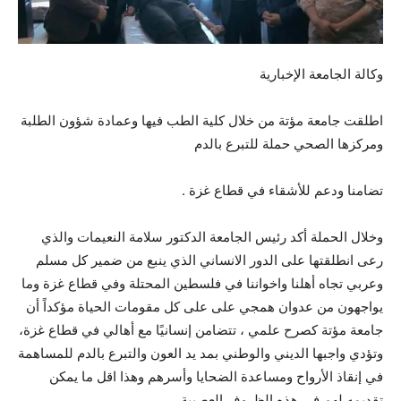
وكالة الجامعة الإخبارية
اطلقت جامعة مؤتة من خلال كلية الطب فيها وعمادة شؤون الطلبة
ومركزها الصحي حملة للتبرع بالدم
تضامنا ودعم للأشقاء في قطاع غزة .
وخلال
الحملة أكد رئيس الجامعة الدكتور سلامة النعيمات والذي
رعى انطلقتها على الدور الانساني الذي ينبع من ضمير كل مسلم
وعربي تجاه أهلنا واخواننا في فلسطين المحتلة وفي قطاع غزة وما
يواجهون من عدوان همجي على على كل مقومات الحياة مؤكداً أن
جامعة مؤتة كصرح علمي ، تتضامن إنسانيًا مع أهالي في قطاع غزة،
وتؤدي واجبها الديني والوطني بمد يد العون والتبرع بالدم للمساهمة
في إنقاذ الأرواح ومساعدة الضحايا وأسرهم وهذا اقل ما يمكن
تقديمه لهم في هذه الظروف العصيبة