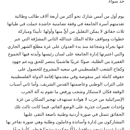
حد سواء.
يوم أول من أمس شارك نحو أكثر من أربعة آلاف طالب وطالبة
تقدمتهم أسرة الجامعة في وقفة تضامنية حاشدة حملت في طياتها
ثلاث حقائق لا يمكن التقليل من أيٍّ منها وأولها: تأييدًا ومباركة
خطوات ومواقف جلالة الملك عبدالله الثاني المشرّفة التي عبر
عنها بجرأة وشجاعة منذ بدء العدوان على غزة مطلع الشهر الجاري
والتي اعتبرتها إدارة الجامعة على لسان رئيسها وأيدته فيها الجموع
الغفيرة من الطلبة، صوتًا عربيًا هاشميًا ينتصر للحق ويدعم جهود
وكفاح الشعب الفلسطيني في سعيه المشروع للحصول على
حقوقه كاملة غير منقوصة وفي مقدمتها إقامة الدولة الفلسطينية
على التراب الوطني وعاصمتها القدس الشريف، وأما ثاني أسباب
الوقفة فكان لاستنكار وشجب ورفض ما تقوم به آلة الحرب
الإسرائيلية من حرب لا هوادة تستهدف تهجير السكان من غزة
وإحداث تغييرات جذرية على الوضع القائم، فيما كانت ثالث تلك
الحقائق تتمثل في صورة أردنية وطنية ناصعة التقى عليها
المشاركون من إدارة وأساتذة وعاملون وطلبة وهي صورة نفاخر بها
الدنيا عندما تتوحد مواقفنا ملكًا وحكومة وشعبًا فنظهر كأننا صفًا