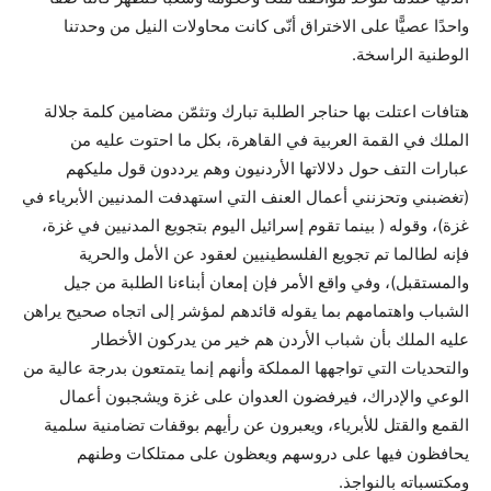
واحدًا عصيًّا على الاختراق أنّى كانت محاولات النيل من وحدتنا
الوطنية الراسخة.
هتافات اعتلت بها حناجر الطلبة تبارك وتثمّن مضامين كلمة جلالة
الملك في القمة العربية في القاهرة، بكل ما احتوت عليه من
عبارات التف حول دلالاتها الأردنيون وهم يرددون قول مليكهم
(تغضبني وتحزنني أعمال العنف التي استهدفت المدنيين الأبرياء في
غزة)، وقوله ( بينما تقوم إسرائيل اليوم بتجويع المدنيين في غزة،
فإنه لطالما تم تجويع الفلسطينيين لعقود عن الأمل والحرية
والمستقبل)، وفي واقع الأمر فإن إمعان أبناءنا الطلبة من جيل
الشباب واهتمامهم بما يقوله قائدهم لمؤشر إلى اتجاه صحيح يراهن
عليه الملك بأن شباب الأردن هم خير من يدركون الأخطار
والتحديات التي تواجهها المملكة وأنهم إنما يتمتعون بدرجة عالية من
الوعي والإدراك، فيرفضون العدوان على غزة ويشجبون أعمال
القمع والقتل للأبرياء، ويعبرون عن رأيهم بوقفات تضامنية سلمية
يحافظون فيها على دروسهم ويعظون على ممتلكات وطنهم
ومكتسباته بالنواجذ.