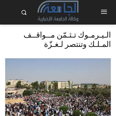
الـيـرمـوك تـثـمّن مــواقــف
المـلـك وتنتصر لـغـزّة