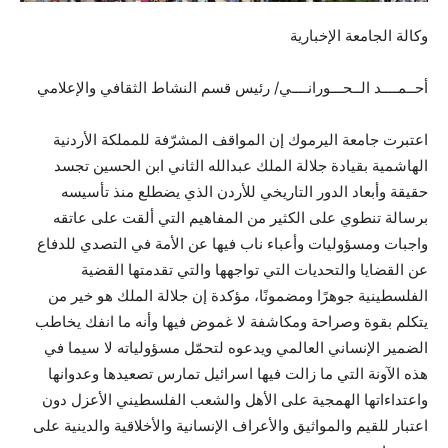
وكالة الجامعة الإخبارية
أحــمــــد الــحـــورانــــي/ رئيس قسم النشاط الثقافي والإعلامي
اعتبرت جامعة اليرموك إن المواقف المشرّفة للمملكة الأردنية
الهاشمية بقيادة جلالة الملك عبدالله الثاني ابن الحسين تجسد
حقيقة وأبعاد الدور التاريخي للأردن الذي يضطلع منذ تأسيسه
برسالة تنطوي على الكثير من المفاهيم التي ألقت على عاتقه
واجبات ومسؤوليات وأعباء ناب فيها عن الأمة في التصدي للدفاع
عن القضايا والتحديات التي تواجهها والتي تقدمتها القضية
الفلسطينية جوهرًا
ومضمونًا، مؤكدة إن جلالة الملك هو خير من
يتكلم بقوة وصراحة ومكاشفة لا غموض فيها وأنه ما انفك يخاطب
الضمير الإنساني العالمي ويدعوه لتحمّل مسؤولياته لا سيما في
هذه الآونة التي ما زالت فيها اسرائيل تمارس تصعيدها وعدوانها
واعتداءاتها الهمجية على الأهل والشعب الفلسطيني الأعزل دون
اعتبار للقيم والمواثيق والأعراف الإنسانية والأخلاقية والدينية على