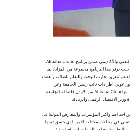
وقعت الجامعة الهاشمية ومؤسسة Alibaba Cloud خلال مؤتمر جايتكس العالمي GITEX global مذكرة تفاهم هامة للتمكين التقني والأكاديمي ضمن برنامج Alibaba Cloud
ات الأكاديمية حيث يوفر هذا البرنامج مجموعة من المزايا، بما
لدعم لتعزيز تجارب البحث والتعلم للطلاب وأعضاء
دكتور عوني اطرادات نائب رئيس الجامعة وعن
Alibaba Group نائب رئيس والمدير الدولي للمجموعة سيلينا يوان (Selina Yuan). ويذكر ايضا انه قد تم توقيع مذكرتي تفاهم مع Alibaba Cloud من الاردن فاضافة للجامعة
وزير الاقتصاد الرقمي والريادة.
س احد اهم واكبر المؤتمرات والمعارض الدولية في
عالمية Alibaba group والتي تساهم في قيادة التقدم التقني في مجالات مختلفة الامر الذي يتسق تماما
 التعليمية مع اهم الممارسات العالمية في