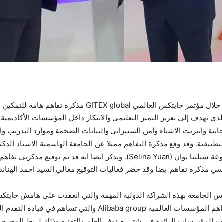
Academic Empowerment Program () والذي يهدف إلى تعزيز التميز التعليمي والابتكار داخل المؤسس
ة وانترنت الاشياء وامن السيبراني والبيانات
الضخمة وموارد التدريب وا
لتطبيقية. وقد وقع مذكرة التفاهم ممثلا عن الجامعة الهاشمية الاستاذ ال
 مذكرة تفاهم ايضا وقد حضر فعاليات التوقيع معالي السيد احمد الهناندة 
رئيس الجامعة بهذه الشراكة الدولية المهمة والتي انعقدت على هامش جايتك
المجالات التكنولوجية والتقنية ومع واحدة من اكبر واهم المؤسسات ال
يات المؤسسات الرائدة في شتى صنوف العلم والتقنية وذلك لربط المخرجات