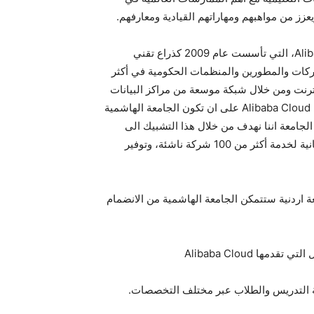
ز من مواهبهم ومهاراتهم القيادية ومعارفهم.
وتحدث الاستاذ الدكتور عوني اطرادات نائب رئيس الجامعة عن اهمية التشبيك خلال جايتكس العالمي مع مؤسسة Alibaba Cloud، التي تأسست عام 2009 كذراع تقني
ف الشركات والمطورين والمنظمات الحكومية في أكثر
لإنترنت ومن خلال شبكة موسعة من مراكز البيانات
السحابية العامة وسلسلة من مراكز البيانات الاستراتيجية حول العالم. وذكر الدكتور اطرادات انه تم التوافق مع المسؤولين في Alibaba Cloud على ان تكون الجامعة الهاشمية
لجامعة اننا نهدف من خلال هذا التشبيك الى
الاستفادة من البرنامج الذي تسعى Alibaba Cloud من خلاله لتوفير خدمة الانتقال والربط والتخزين والمعالجة السحابية المجانية لخدمة أكثر من 100 شركة ناشئة، وتوفير
لاتفاقات التي تم التوصل اليها خلال جايتكس مع المسؤولين في Alibaba Cloud وكأول جامعة اردنية ستتمكن الجامعة الهاشمية من الانضمام
يئة التدريس والطلاب عبر مختلف التخصصات.