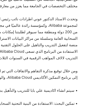
مختلف التخصصات في الجامعة مما يعزز من معارف ال
لمجموعة Alibaba، وكمؤسسة رائدة ع
من 200 دولة ومنطقة مما سيوفر لطلبتنا إمكا
منصة لتفعيل التدريب والتاهيل على الحلول التقنية
التدريب لالاف المواهب الرقمية في السنوات الثلاث
إلى برنامج التمكين الأكاديمي Alibaba Cloud، والوصول إلى مجموعة من الموارد:
• سيتم انشاء اكاديمية علي بابا للتدريب والتأهيل بدعم من Alibaba Group وسيتم اطلاق اول مركز مهارات في الاردن للحلول التي تق
• تمكين البحث: الاستفادة من البنية التحتية السح