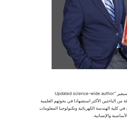
صنفت قاعدة بيانات الباحثين العلمية المحدثة لمؤشرات الاقتباس الموحدة التي تعدُّها جامعة ستانفورد ودار النشر العالمية إلسيفير “Updated science-wide author
databases of standardized citat”. أسماء أربعة باحثين من الجامعة الألمانية الأردنية من ضمن أفضل ٢ بالمئة من الباحثين الأكثر استشهادا في بحوثهم العلمية
 في كلية الهندسة الكهربائية وتكنولوجيا المعلومات
أساسية والإنسانية.