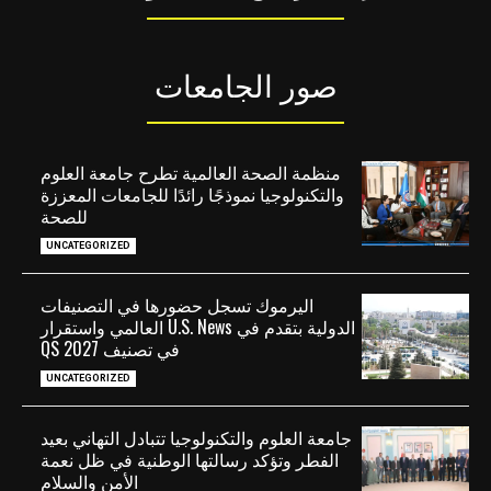
صور الجامعات
منظمة الصحة العالمية تطرح جامعة العلوم
والتكنولوجيا نموذجًا رائدًا للجامعات المعززة
للصحة
UNCATEGORIZED
اليرموك تسجل حضورها في التصنيفات
الدولية بتقدم في U.S. News العالمي واستقرار
في تصنيف QS 2027
UNCATEGORIZED
جامعة العلوم والتكنولوجيا تتبادل التهاني بعيد
الفطر وتؤكد رسالتها الوطنية في ظل نعمة
الأمن والسلام