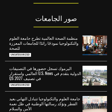
صور الجامعات
منظمة الصحة العالمية تطرح جامعة العلوم
والتكنولوجيا نموذجًا رائدًا للجامعات المعززة
للصحة
UNCATEGORIZED
اليرموك تسجل حضورها في التصنيفات
الدولية بتقدم في U.S. News العالمي واستقرار
في تصنيف QS 2027
UNCATEGORIZED
جامعة العلوم والتكنولوجيا تتبادل التهاني بعيد
الفطر وتؤكد رسالتها الوطنية في ظل نعمة
الأمن والسلام