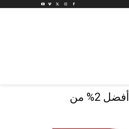
ثلاثة من باحثي وأكاديميي جامعة مؤتة ضمن قائمة أفضل 2% من