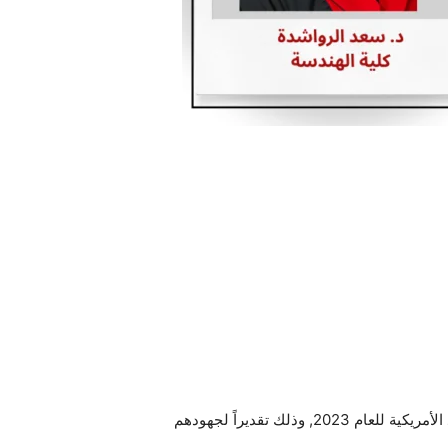
بمناسبة إدراج أسمائهم ضمن قائمة أفضل 2% من الباحثين في العالم وأكثرهم تأثيراً حسب التصنيف السنوي لجمعة ستانفورد الأمريكية للعام 2023, وذلك تقديراً لجهودهم