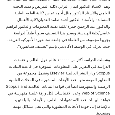
وهم الأستاذ الدكتور ايمان النزلي /كلية التمريض وعميد البحث
العلمي والأستاذ الدكتور منال
أحمد عباس /كلية العلوم الطبية
المساندة والأستاذ الدكتور أحمد صامد العدوان/كلية الأعمال
والدكتور عبد الرحمن حمزة /كلية تقنية المعلومات والدكتور ابراهيم
عاصي/كلية الهندسة. ويصدر هذا التصنيف سنوياً طبقاً لدراسة
يجريها مجموعة من العلماء في جامعة ستانفورد الأميركية العريقة،
حيث يعرف في الوسط الأكاديمي بإسم “تصنيف ستانفورد”.
وشملت الدراسة أكثر من ١٠٠٠٠٠ عالم حول العالم. واعتمدت
الدراسة في التقرير على المعلومات المتوفرة في قاعدة البيانات
Scopus ودار النشر العالمية Elsevier وتشمل مجموعة من
المعايير المهمة منها: عدد الأبحاث المنشورة في المجلات العلمية
الرصينة والمفهرسة ايضاً في قواعد البيانات العالمية Scopus and
Web of Science وعدد الاقتباسات لكل ورقة علمية مفهرسة في
قواعد البيانات عدد الاستشهادات العلمية وللأبحاث والباحثين،
بالإضافة إلى جودة الأبحاث المنشورة والتي تحل مشاكل مهمة
ومتعددة.