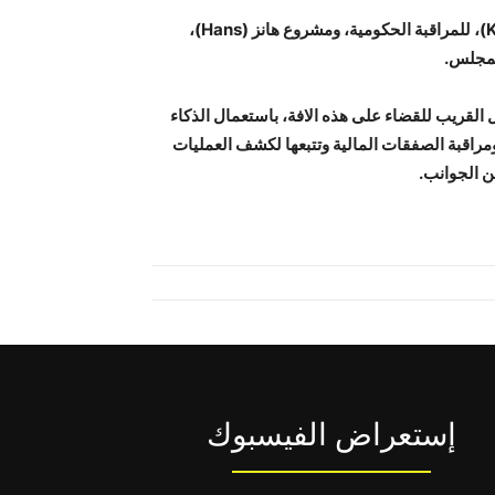
واستونيا التي تعد من الدول الرائدة في استخدام الذكاء الاصطناعي نفذت مجموعة من المشاريع لذلك، مثل مشروع كرات (Kratt)، للمراقبة الحكومية، ومشروع هانز (Hans)،
لمجلس.
لقريب للقضاء على هذه الافة، باستعمال الذكاء
مراقبة الصفقات المالية وتتبعها لكشف العمليات
ن الجوانب.
إستعراض الفيسبوك