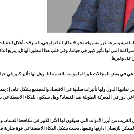
لماضية بسرعة غير مسبوقة نحو الابتكار التكنولوجي، فتمزقت أغلال العقبات و
مة التي لها تأثير كبير في حياتنا، وفي قلب هذا التطور الهائل، يتربع الذ
اعة، وغيرها.
ي في بعض المجالات غير الملموسة بالنسبة لنا، وهل لها تأثير كبير في حيات
C) من أكثر المشاكل التي تعانيها الدول ولها تأثيرات سلبية في الاقتصاد والمجتمع بشكل عام
ناعي دور في المعركة الطويلة ضد الفساد؟ وهل سيكون للذكاء الاصطناعي 
AI) سيكون في المستقبل القريب من أبرز الأدوات التي سيكون لها الأثر الكبير في مكافح
ممكن للإنسان ادارتها وتتبعها، بحيث يشكل الذكاء الاصطناعي قوة ضاربة ف