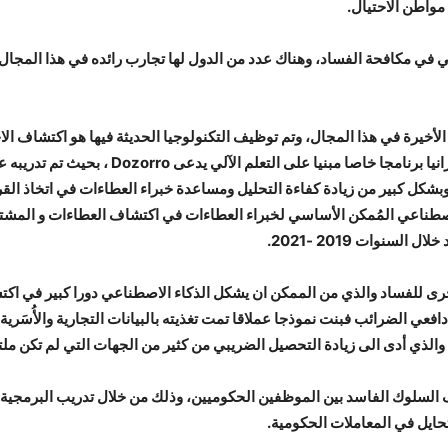
 مواطن الاحتيال.
في مكافحة الفساد، وهناك عدد من الدول لها تجارب رائده في هذا المجال مث
الأخيرة في هذا المجال، وتم توظيف التكنولوجيا الحديثة فيها هو اكتشاف ا
سبيل المثال أعدت منظمة الشفافية الدولية في أوك
بشكل كبير من زيادة كفاءة التحليل ومساعدة خبراء العطاءات في اتخاذ الق
صطناعي المُمكن الأساسي لخبراء العطاءات في اكتشاف العطاءات و المشتريا
نوات 2019 -2021.
رى للفساد والذي من الممكن ان يشكل الذكاء الاصطناعي دورا كبير في اكتش
عي الضرائب فبنت نموذجا عملاقا تمت تغذيته بالبيانات التجارية والأُسَرية 
ذي أدى الى زيادة التحصيل الضريبي من كثير من الجهات التي لم تكن ملتزم
 السلوك الفاسد بين الموظفين الحكوميين، وذلك من خلال تدريب البرمجية
حايل في المعاملات الحكومية.