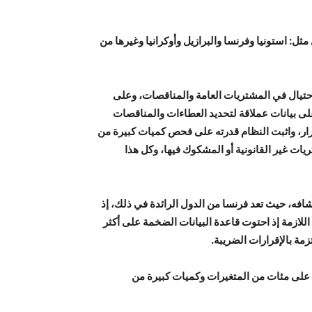
ل: استونيا وفرنسا والبرازيل وأوكرانيا وغيرها من
لاحتيال في المشتريات العامة والمناقصات، وعلى
رانيا برنامجا خاصا مبنيا على التعلم الآلي يدعى Dozorro ، بحيث تم تدريبه على بيانات عملاقة لتحديد العطاءات والمناقصات
رار، واثبت النظام قدرته على فحص كميات كبيرة من
ت غير القانونية أو المشكوك فيها، وكل هذا
افه، حيث تعد فرنسا من الدول الرائدة في ذلك، إذ
اللازمة إذ احتوت قاعدة البيانات الضخمة على أكثر
ة بالإقرارات الضريبة.
 على مئات من المتغيرات وكميات كبيرة من